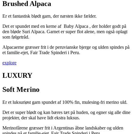
Brushed Alpaca
Er et fantastisk blødt garn, der næsten ikke fælder.
Det er spundet med en kerne af Baby Alpaca , der holder godt på
den bløde Suri Alpaca. Garnet er
super flot alene, men også oplagt
som følgetråd.
Alpacaerne græsser frit i de peruvianske bjerge og ulden spindes på
et familie-ejet, Fair Trade Spinderi i Peru.
explore
LUXURY
Soft Merino
Er et luksuriøst garn spundet af 100% fin, mulesing-fri merino uld.
Det er super blødt og kan bæres tæt på huden, og egner sig alle dine
projekter, der skal have lidt ekstra luksus.
Merinofårene græsser frit i Argentinas åbne landskaber og ulden
spindes på et familie-ejet, Fair Trade Spinderi i Peru