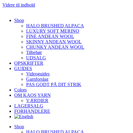
Videre til indhold
Shop
HALO BRUSHED ALPACA
LUXURY SOFT MERINO
FINE ANDEAN WOOL
SKINNY ANDEAN WOOL
CHUNKY ANDEAN WOOL
Tilbehør
UDSALG
OPSKRIFTER
GUIDES
Videoguides
Garnforslag
PAS GODT PÅ DIT STRIK
Colors
OM KAOS YARN
VÆRDIER
LAGERSALG
FORHANDLERE
Shop
HALO BRUSHED ALPACA