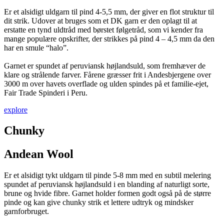
Er et alsidigt uldgarn til pind 4-5,5 mm, der giver en flot struktur til
dit strik. Udover at bruges som et DK garn er den oplagt til at
erstatte en tynd uldtråd med børstet følgetråd, som vi kender fra
mange populære opskrifter, der strikkes på pind 4 – 4,5 mm da den
har en smule “halo”.
Garnet er spundet af peruviansk højlandsuld, som fremhæver de
klare og strålende farver. Fårene græsser frit i Andesbjergene over
3000 m over havets overflade og ulden spindes på et familie-ejet,
Fair Trade Spinderi i Peru.
explore
Chunky
Andean Wool
Er et alsidigt tykt uldgarn til pinde 5-8 mm med en subtil melering
spundet af peruviansk højlandsuld i en blanding af naturligt sorte,
brune og hvide fibre. Garnet holder formen godt også på de større
pinde og kan give chunky strik et lettere udtryk og mindsker
garnforbruget.